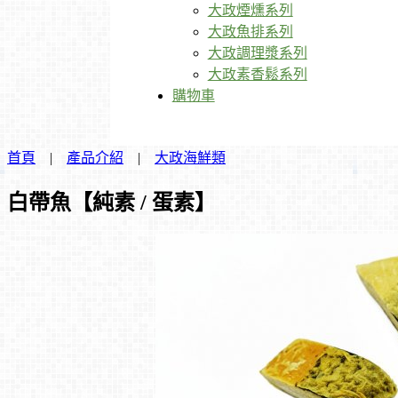
大政煙燻系列
大政魚排系列
大政調理漿系列
大政素香鬆系列
購物車
首頁
|
產品介紹
|
大政海鮮類
白帶魚【純素 / 蛋素】