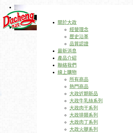
關於大政
經營理念
歷史沿革
品質認證
最新消息
產品介紹
聯絡我們
線上購物
所有商品
熱門商品
大政近期新品
大政牛乳絲系列
大政肉干系列
大政排類系列
大政肉丁系列
大政火腿系列