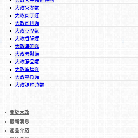
大政大豆纖維系列
大政火腿類
大政肉丁類
甜不辣【純素】
大政肉排類
大政豆腐類
大政香腸類
大政海鮮類
大政素鬆類
大政湯品類
大政煙燻類
大政零食類
大政調理漿類
關於大政
最新消息
產品介紹