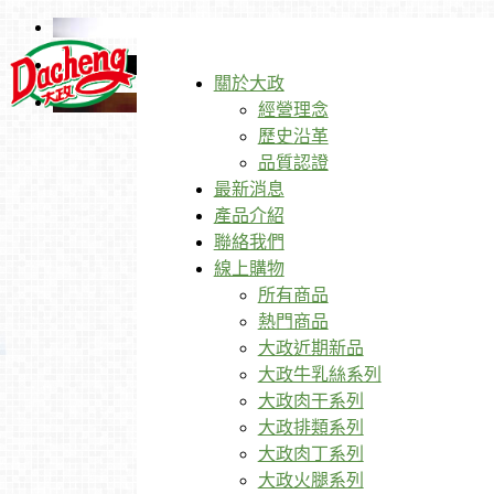
關於大政
經營理念
歷史沿革
品質認證
最新消息
產品介紹
聯絡我們
線上購物
所有商品
熱門商品
大政近期新品
大政牛乳絲系列
大政肉干系列
大政排類系列
大政肉丁系列
大政火腿系列