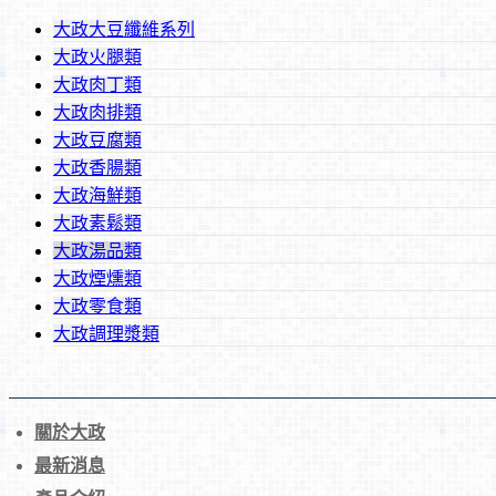
大政大豆纖維系列
大政火腿類
大政肉丁類
大政肉排類
大政豆腐類
大政香腸類
大政海鮮類
大政素鬆類
大政湯品類
大政煙燻類
大政零食類
大政調理漿類
關於大政
最新消息