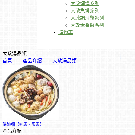
大政煙燻系列
大政魚排系列
大政調理漿系列
大政素香鬆系列
購物車
大政湯品類
首頁
|
產品介紹
|
大政湯品類
佛跳牆【純素 / 蛋素】
產品介紹