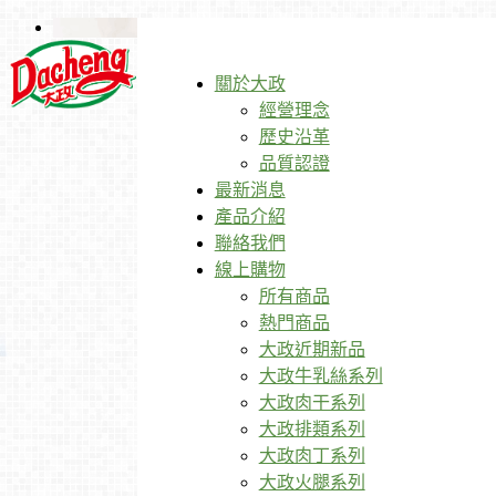
關於大政
經營理念
歷史沿革
品質認證
最新消息
產品介紹
聯絡我們
線上購物
所有商品
熱門商品
大政近期新品
大政牛乳絲系列
大政肉干系列
大政排類系列
大政肉丁系列
大政火腿系列