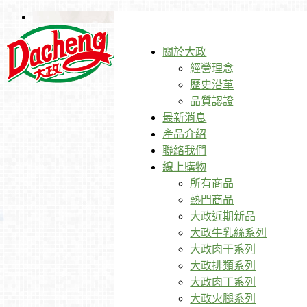
關於大政
經營理念
歷史沿革
品質認證
最新消息
產品介紹
聯絡我們
線上購物
所有商品
熱門商品
大政近期新品
大政牛乳絲系列
大政肉干系列
大政排類系列
大政肉丁系列
大政火腿系列